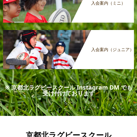
入会案内（ミニ）
入会案内（ジュニア）
※ 京都北ラグビースクール Instagram DM でも
受け付けております
京都北ラグビースクール